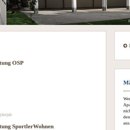
etung OSP
Mä
Wen
Apa
nic
(dot)de
den
aus
tung SportlerWohnen